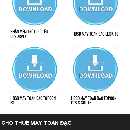
PHẦN MỀM TRÚT DỮ LIỆU
HDSD MÁY TOÀN ĐẠC LEICA TS
DPSURVEY
HDSD MÁY TOÀN ĐẠC TOPCON
HDSD MÁY TOÀN ĐẠC TOPCON
ES
GTS & SOUTH
CHO THUÊ MÁY TOÀN ĐẠC