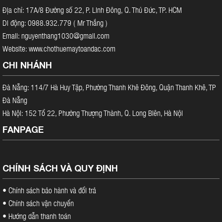
Địa chỉ: 17A/8 Đường số 22, P. Linh Đông, Q. Thủ Đức, TP. HCM
Di động: 0988.932.779 ( Mr Thắng )
Email: nguyenthang1030@gmail.com
Website: www.chothuemaytoandac.com
CHI NHÁNH
Đà Nẵng: 114/7 Hà Huy Tập, Phường Thanh Khê Đông, Quận Thanh Khê, TP
Đà Nẵng
Hà Nội: 152 Tổ 22, Phường Thượng Thành, Q. Long Biên, Hà Nội
FANPAGE
CHÍNH SÁCH VÀ QUY ĐỊNH
•
Chính sách bảo hành và đổi trả
•
Chính sách vận chuyển
•
Hướng dẫn thanh toán